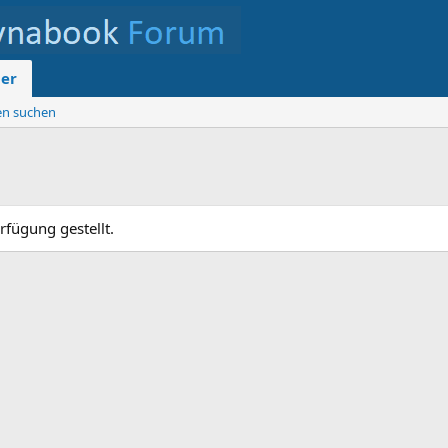
der
ten suchen
rfügung gestellt.