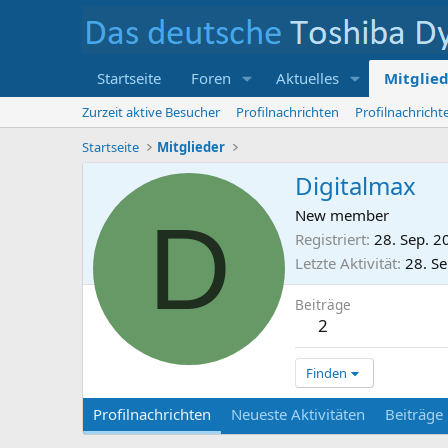
Startseite
Foren
Aktuelles
Mitglie
Zurzeit aktive Besucher
Profilnachrichten
Profilnachrich
Startseite
Mitglieder
Digitalmax
D
New member
Registriert
28. Sep. 2
Letzte Aktivität
28. S
Beiträge
2
Finden
Profilnachrichten
Neueste Aktivitäten
Beiträge