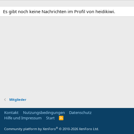
Es gibt noch keine Nachrichten im Profil von heidikiwi.
Mitglieder
Kontakt
Nutzungsbedingungen
Datenschutz
Hilfe und Impressum
Start
R
S
S
®
Community platform by XenForo
© 2010-2026 XenForo Ltd.