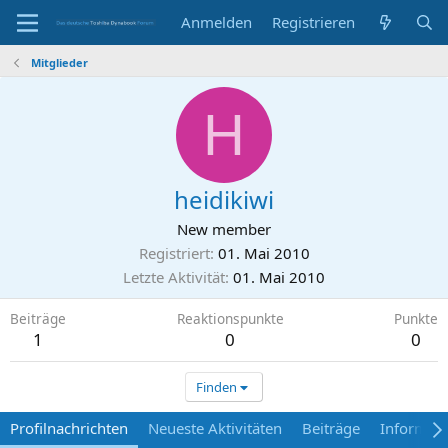
Anmelden
Registrieren
Mitglieder
H
heidikiwi
New member
Registriert
01. Mai 2010
Letzte Aktivität
01. Mai 2010
Beiträge
Reaktionspunkte
Punkte
1
0
0
Finden
Profilnachrichten
Neueste Aktivitäten
Beiträge
Informat