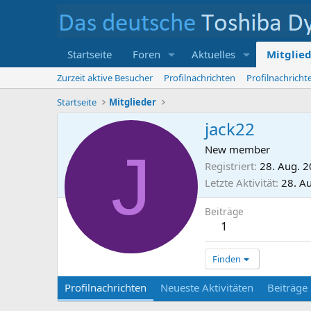
Startseite
Foren
Aktuelles
Mitglie
Zurzeit aktive Besucher
Profilnachrichten
Profilnachrich
Startseite
Mitglieder
jack22
J
New member
Registriert
28. Aug. 
Letzte Aktivität
28. A
Beiträge
1
Finden
Profilnachrichten
Neueste Aktivitäten
Beiträge