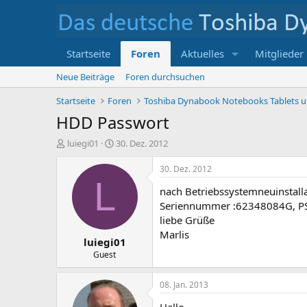
Startseite
Foren
Aktuelles
Mitglieder
Neue Beiträge
Foren durchsuchen
Startseite
Foren
HDD Passwort
E
E
luiegi01
30. Dez. 2012
r
r
s
s
30. Dez. 2012
t
t
L
nach Betriebssystemneuinstalla
e
e
l
l
Seriennummer :62348084G, PS 
l
l
liebe Grüße
e
t
Marlis
luiegi01
r
a
m
Guest
08. Jan. 2013
Hallo