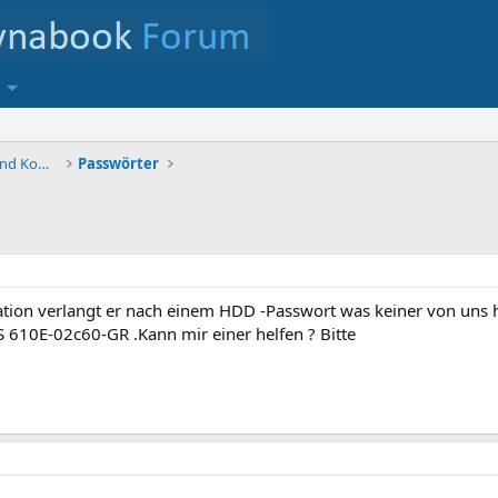
Toshiba Dynabook Notebooks Tablets und Komponenten
Passwörter
tion verlangt er nach einem HDD -Passwort was keiner von uns hat.
610E-02c60-GR .Kann mir einer helfen ? Bitte