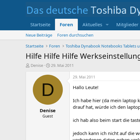
Startseite
Foren
Aktuelles
Mitglieder
Neue Beiträge
Foren durchsuchen
Startseite
Foren
Hilfe Hilfe Hilfe Werkseinstellun
E
E
Denise
29. Mai 2011
r
r
s
s
29. Mai 2011
t
t
D
Hallo Leute!
e
e
l
l
l
l
Ich habe hier (da mein laptop k
e
t
drauf hat, würde ich den lapto
Denise
r
a
m
Guest
ich hab also beim start die ta
jedoch kann ich nicht auf die w
vorhandenen daten gehen verlo