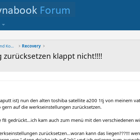
Toshiba Dynabook Notebooks Tablets und Komponenten
Recovery
g zurücksetzen klappt nicht!!!!
aputt ist) nun den alten toshiba satellite a200 1tj von meinem va
p gern auf die werkseinstellungen zurücksetzen.
ste f8 gedrückt...ich kam auch zum menü mit den verschiedenen w
erkseinstellungen zurücksetzen...woran kann das liegen???!!! wen
ren usw." dann drücke ich auf "ok" und ich gelange zum auswah