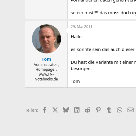
so ein mist!!!! das muss doch i
29. Mai 2011
Hallo
es könnte sein das auch dieser T
Tom
Du hast die Variante mit einer
Administrator ,
besorgen.
Homepage: ,
www.TN-
Notebooks.de
Tom
Facebook
X
Bluesky
LinkedIn
Reddit
Pinterest
Tumblr
Whats
E
Teilen: