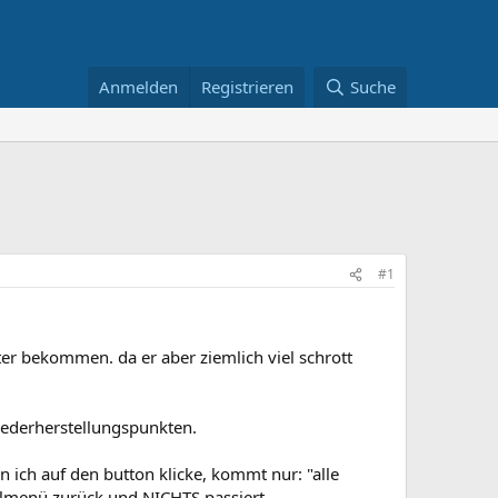
Anmelden
Registrieren
Suche
#1
ter bekommen. da er aber ziemlich viel schrott
iederherstellungspunkten.
n ich auf den button klicke, kommt nur: "alle
lmenü zurück und NICHTS passiert.