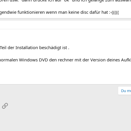
rgendwie funktionieren wenn man keine disc dafür hat :-(((((
eil der Installation beschädigt ist .
 normalen Windows DVD den rechner mit der Version deines Aufkle
Du mu
App
-Mail
Link