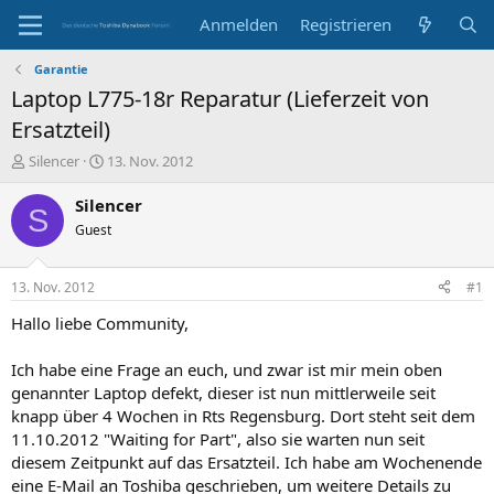
Anmelden
Registrieren
Garantie
Laptop L775-18r Reparatur (Lieferzeit von
Ersatzteil)
E
E
Silencer
13. Nov. 2012
r
r
s
s
Silencer
S
t
t
Guest
e
e
l
l
l
l
13. Nov. 2012
#1
e
t
r
a
Hallo liebe Community,
m
Ich habe eine Frage an euch, und zwar ist mir mein oben
genannter Laptop defekt, dieser ist nun mittlerweile seit
knapp über 4 Wochen in Rts Regensburg. Dort steht seit dem
11.10.2012 "Waiting for Part", also sie warten nun seit
diesem Zeitpunkt auf das Ersatzteil. Ich habe am Wochenende
eine E-Mail an Toshiba geschrieben, um weitere Details zu