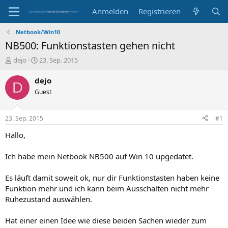
Anmelden
Registrieren
Netbook/Win10
NB500: Funktionstasten gehen nicht
E
E
dejo
23. Sep. 2015
r
r
s
s
dejo
D
t
t
Guest
e
e
l
l
l
l
23. Sep. 2015
#1
e
t
r
a
Hallo,
m
Ich habe mein Netbook NB500 auf Win 10 upgedatet.
Es läuft damit soweit ok, nur dir Funktionstasten haben keine
Funktion mehr und ich kann beim Ausschalten nicht mehr
Ruhezustand auswählen.
Hat einer einen Idee wie diese beiden Sachen wieder zum