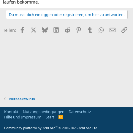
laufen bekomme.
Du musst dich einloggen oder registrieren, um hier zu antworten.
Facebook
X
Bluesky
LinkedIn
Reddit
Pinterest
Tumblr
WhatsApp
E-Mail
Li
Teilen:
Netbook/Win10
Kontakt
Nutzungsbedingungen
Datenschutz
Hilfe und Impressum
Start
R
S
S
®
Community platform by XenForo
© 2010-2026 XenForo Ltd.