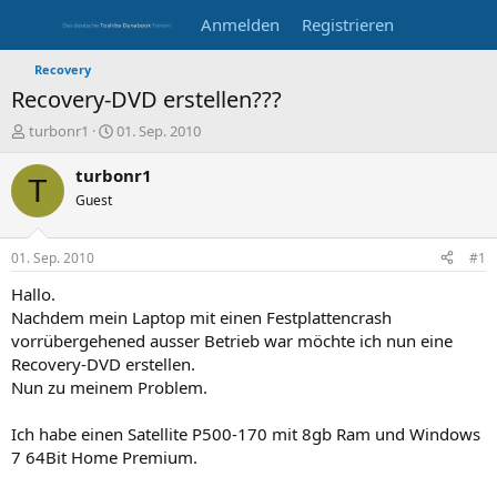
Anmelden
Registrieren
Recovery
Recovery-DVD erstellen???
E
E
turbonr1
01. Sep. 2010
r
r
s
s
turbonr1
T
t
t
Guest
e
e
l
l
l
l
01. Sep. 2010
#1
e
t
r
a
Hallo.
m
Nachdem mein Laptop mit einen Festplattencrash
vorrübergehened ausser Betrieb war möchte ich nun eine
Recovery-DVD erstellen.
Nun zu meinem Problem.
Ich habe einen Satellite P500-170 mit 8gb Ram und Windows
7 64Bit Home Premium.