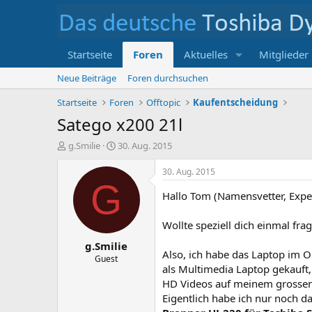
Startseite
Foren
Aktuelles
Mitglieder
Neue Beiträge
Foren durchsuchen
Startseite
Foren
Offtopic
Kaufentscheidung
Satego x200 21l
E
E
g.Smilie
30. Aug. 2015
r
r
s
s
30. Aug. 2015
t
t
G
e
e
Hallo Tom (Namensvetter, Expe
l
l
l
l
Wollte speziell dich einmal fr
e
t
g.Smilie
r
a
Also, ich habe das Laptop im O
m
Guest
als Multimedia Laptop gekauft
HD Videos auf meinem grossen 
Eigentlich habe ich nur noch d