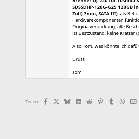
Brenner UJ-220 für Toshiba 
SDSSDHP-128G-G25 128GB inter
Zoll) 7mm, SATA III)
, als Betr
Hardwarekomponenten funktioni
Originalverpackung, alle Besc
ist Bestzustand, keine Kratzer
Also Tom, was könnte ich dafü
Gruss
Tom
Facebook
X
Bluesky
LinkedIn
Reddit
Pinterest
Tumblr
Whats
E
Teilen: