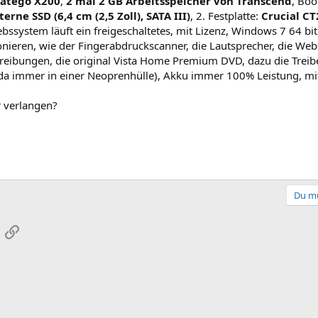
Satego X200
,
2 mal 2 GB Arbeitsspeicher von Transcend
, Boo
ne SSD (6,4 cm (2,5 Zoll), SATA III)
, 2. Festplatte:
Crucial CT
iebssystem läuft ein freigeschaltetes, mit Lizenz, Windows 7 64 b
eren, wie der Fingerabdruckscanner, die Lautsprecher, die Web
hreibungen, die original Vista Home Premium DVD, dazu die Tre
 (da immer in einer Neoprenhülle), Akku immer 100% Leistung, mit
r verlangen?
Du mu
App
-Mail
Link