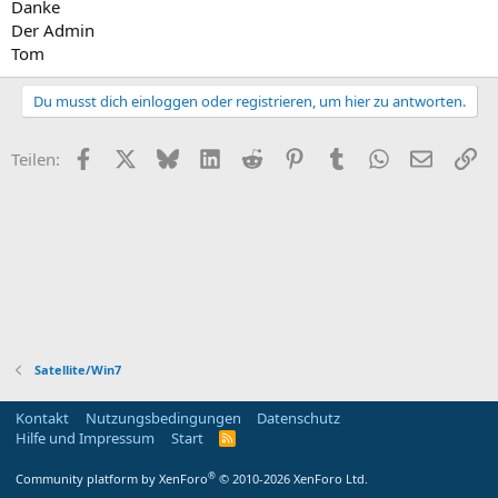
Danke
Der Admin
Tom
Du musst dich einloggen oder registrieren, um hier zu antworten.
Facebook
X
Bluesky
LinkedIn
Reddit
Pinterest
Tumblr
WhatsApp
E-Mail
Li
Teilen:
Satellite/Win7
Kontakt
Nutzungsbedingungen
Datenschutz
Hilfe und Impressum
Start
R
S
S
®
Community platform by XenForo
© 2010-2026 XenForo Ltd.