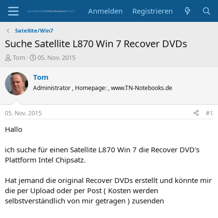
Anmelden
Registrieren
Satellite/Win7
Suche Satellite L870 Win 7 Recover DVDs
E
E
Tom
05. Nov. 2015
r
r
s
s
Tom
t
t
Administrator , Homepage: , www.TN-Notebooks.de
e
e
l
l
l
l
05. Nov. 2015
#1
e
t
r
a
Hallo
m
ich suche für einen Satellite L870 Win 7 die Recover DVD's
Plattform Intel Chipsatz.
Hat jemand die original Recover DVDs erstellt und könnte mir
die per Upload oder per Post ( Kosten werden
selbstverständlich von mir getragen ) zusenden