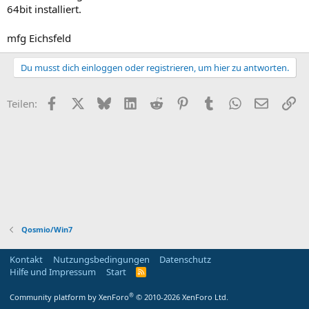
64bit installiert.
mfg Eichsfeld
Du musst dich einloggen oder registrieren, um hier zu antworten.
Facebook
X
Bluesky
LinkedIn
Reddit
Pinterest
Tumblr
WhatsApp
E-Mail
Li
Teilen:
Qosmio/Win7
Kontakt
Nutzungsbedingungen
Datenschutz
Hilfe und Impressum
Start
R
S
S
®
Community platform by XenForo
© 2010-2026 XenForo Ltd.