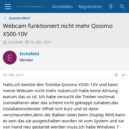
Anmelden
Registrieren
Qosmio/Win7
Webcam funktioniert nicht mehr Qosimo
X500-10V
E
E
Eichsfeld
10. Okt. 2011
r
r
s
s
Eichsfeld
E
t
t
Member
e
e
l
l
l
l
10. Okt. 2011
#1
e
t
r
a
Hallo,ich besitze den Toshiba Qosimo X500-10V und kann
m
meine Webcam nicht mehr nutzen,ich habe keine Ahnung
warum das so ist. Ich habe versucht die Treiber nochmal
zuinstallieren aber das scheint nicht geklappt zuhaben,das
Installationsfenster öffnet sich kurz und ist dann
verschwunden,denn der Balken oben beim Display fehlt.Kann
es sein das sie ausgeschalten worden ist vom System und sie
von Hand neu gestartet werden muss.Ich habe Windows 7 -