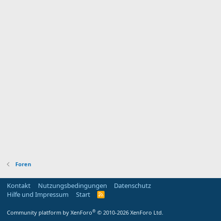
Foren
Kontakt
Nutzungsbedingungen
Datenschutz
Hilfe und Impressum
Start
R
S
S
®
Community platform by XenForo
© 2010-2026 XenForo Ltd.