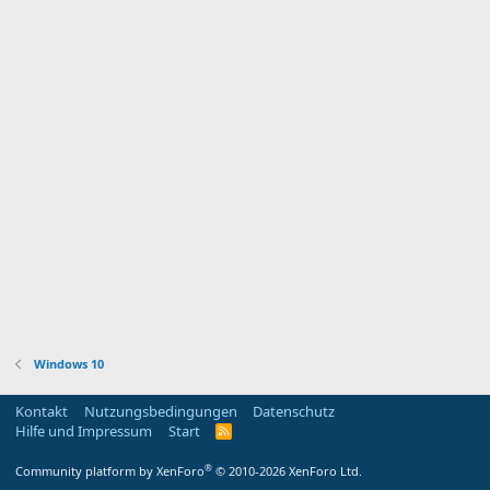
Windows 10
Kontakt
Nutzungsbedingungen
Datenschutz
Hilfe und Impressum
Start
R
S
S
®
Community platform by XenForo
© 2010-2026 XenForo Ltd.