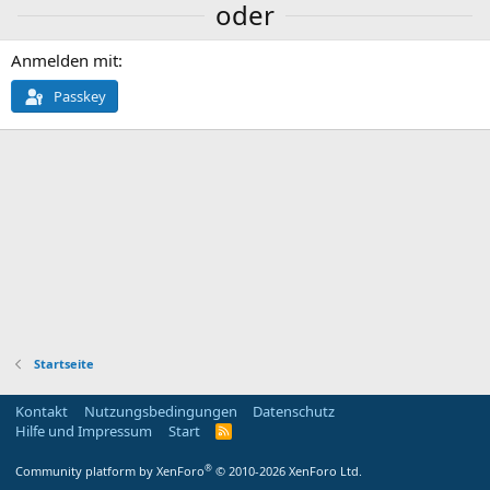
oder
Anmelden mit
Passkey
Startseite
Kontakt
Nutzungsbedingungen
Datenschutz
Hilfe und Impressum
Start
R
S
S
®
Community platform by XenForo
© 2010-2026 XenForo Ltd.