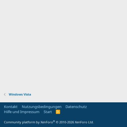
Windows Vista
Kontakt
Nutzungsbedingungen
Datenschutz
Hilfe und Impressum
Start
R
S
S
®
Community platform by XenForo
© 2010-2026 XenForo Ltd.