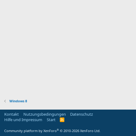
Windows 8
Kontakt
Nutzungsbedingungen
Datenschutz
Hilfe und Impressum
Start
R
S
S
®
Community platform by XenForo
© 2010-2026 XenForo Ltd.