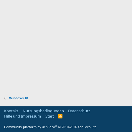
Windows 10
Kontakt
Nutzungsbedingungen
Datenschutz
Hilfe und Impressum
Start
R
S
S
®
Community platform by XenForo
© 2010-2026 XenForo Ltd.