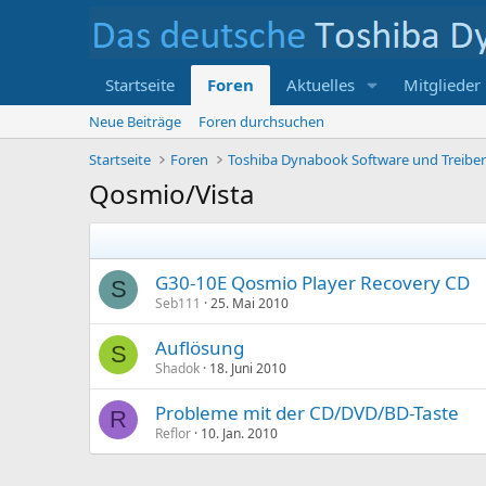
Startseite
Foren
Aktuelles
Mitglieder
Neue Beiträge
Foren durchsuchen
Startseite
Foren
Toshiba Dynabook Software und Treibe
Qosmio/Vista
G30-10E Qosmio Player Recovery CD
S
Seb111
25. Mai 2010
Auflösung
S
Shadok
18. Juni 2010
Probleme mit der CD/DVD/BD-Taste
R
Reflor
10. Jan. 2010