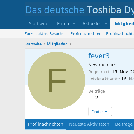
Startseite
Foren
Aktuelles
Mitglie
Zurzeit aktive Besucher
Profilnachrichten
Profilnachrich
Startseite
Mitglieder
fever3
F
New member
Registriert
15. Nov. 
Letzte Aktivität
16. N
Beiträge
2
Finden
Profilnachrichten
Neueste Aktivitäten
Beiträge