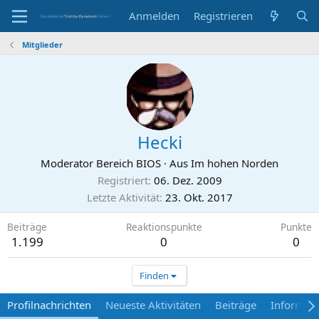
Anmelden
Registrieren
Mitglieder
Hecki
Moderator Bereich BIOS
·
Aus
Im hohen Norden
Registriert
06. Dez. 2009
Letzte Aktivität
23. Okt. 2017
Beiträge
Reaktionspunkte
Punkte
1.199
0
0
Finden
Profilnachrichten
Neueste Aktivitäten
Beiträge
Informat