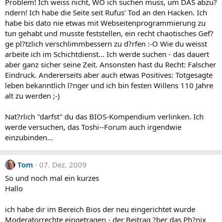
Problem! Ich weiss nicht, WO ich suchen muss, um DAS abzu?
ndern! Ich habe die Seite seit Rufus' Tod an den Hacken. Ich
habe bis dato nie etwas mit Webseitenprogrammierung zu
tun gehabt und musste feststellen, ein recht chaotisches Gef?
ge pl?tzlich verschlimmbessern zu d?rfen :-O Wie du weisst
arbeite ich im Schichtdienst... Ich werde suchen - das dauert
aber ganz sicher seine Zeit. Ansonsten hast du Recht: Falscher
Eindruck. Andererseits aber auch etwas Positives: Totgesagte
leben bekanntlich l?nger und ich bin festen Willens 110 Jahre
alt zu werden ;-)
Nat?rlich "darfst" du das BIOS-Kompendium verlinken. Ich
werde versuchen, das Toshi--Forum auch irgendwie
einzubinden...
Tom
07. Dez. 2009
So und noch mal ein kurzes
Hallo
ich habe dir im Bereich Bios der neu eingerichtet wurde
Moderatorrechte eingetragen - der Beitrag ?ber das Ph?nix