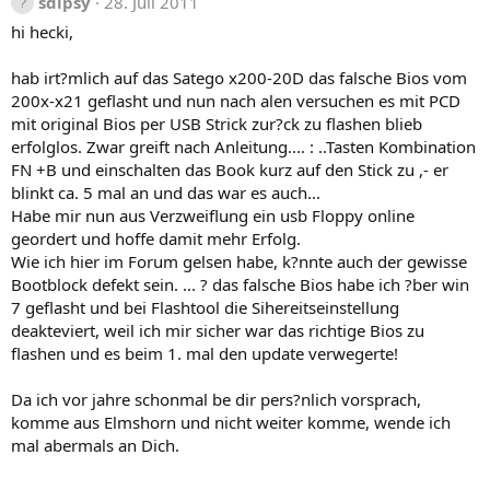
sdipsy
28. Juli 2011
hi hecki,
hab irt?mlich auf das Satego x200-20D das falsche Bios vom
200x-x21 geflasht und nun nach alen versuchen es mit PCD
mit original Bios per USB Strick zur?ck zu flashen blieb
erfolglos. Zwar greift nach Anleitung.... : ..Tasten Kombination
FN +B und einschalten das Book kurz auf den Stick zu ,- er
blinkt ca. 5 mal an und das war es auch...
Habe mir nun aus Verzweiflung ein usb Floppy online
geordert und hoffe damit mehr Erfolg.
Wie ich hier im Forum gelsen habe, k?nnte auch der gewisse
Bootblock defekt sein. ... ? das falsche Bios habe ich ?ber win
7 geflasht und bei Flashtool die Sihereitseinstellung
deakteviert, weil ich mir sicher war das richtige Bios zu
flashen und es beim 1. mal den update verwegerte!
Da ich vor jahre schonmal be dir pers?nlich vorsprach,
komme aus Elmshorn und nicht weiter komme, wende ich
mal abermals an Dich.