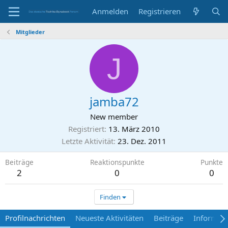
Anmelden
Registrieren
Mitglieder
J
jamba72
New member
Registriert
13. März 2010
Letzte Aktivität
23. Dez. 2011
Beiträge
Reaktionspunkte
Punkte
2
0
0
Finden
Profilnachrichten
Neueste Aktivitäten
Beiträge
Informat