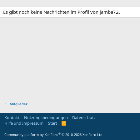
Es gibt noch keine Nachrichten im Profil von jamba72.
Mitglieder
Kontakt
Nutzungsbedingungen
Datenschutz
Hilfe und Impressum
Start
R
S
S
®
Community platform by XenForo
© 2010-2026 XenForo Ltd.