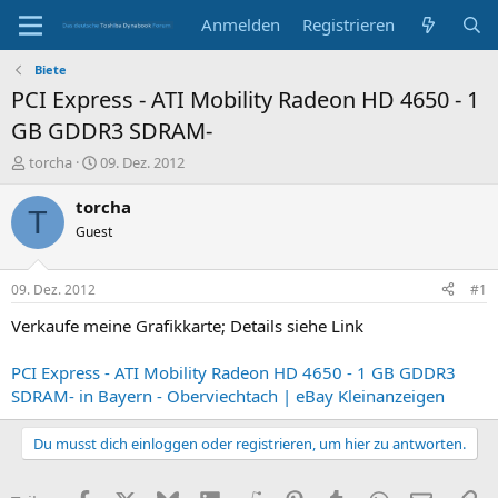
Anmelden
Registrieren
Biete
PCI Express - ATI Mobility Radeon HD 4650 - 1
GB GDDR3 SDRAM-
E
E
torcha
09. Dez. 2012
r
r
s
s
torcha
T
t
t
Guest
e
e
l
l
l
l
09. Dez. 2012
#1
e
t
r
a
Verkaufe meine Grafikkarte; Details siehe Link
m
PCI Express - ATI Mobility Radeon HD 4650 - 1 GB GDDR3
SDRAM- in Bayern - Oberviechtach | eBay Kleinanzeigen
Du musst dich einloggen oder registrieren, um hier zu antworten.