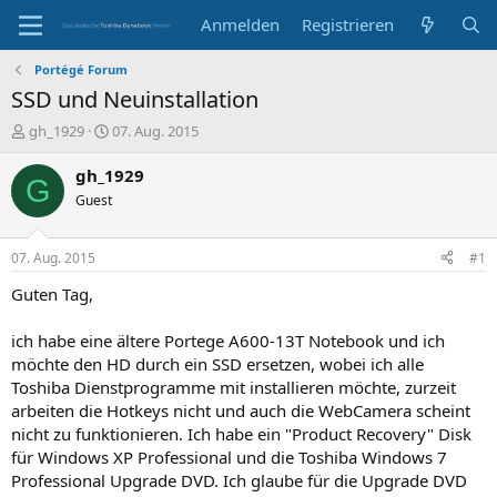
Anmelden
Registrieren
Portégé Forum
SSD und Neuinstallation
E
E
gh_1929
07. Aug. 2015
r
r
s
s
gh_1929
G
t
t
Guest
e
e
l
l
l
l
07. Aug. 2015
#1
e
t
r
a
Guten Tag,
m
ich habe eine ältere Portege A600-13T Notebook und ich
möchte den HD durch ein SSD ersetzen, wobei ich alle
Toshiba Dienstprogramme mit installieren möchte, zurzeit
arbeiten die Hotkeys nicht und auch die WebCamera scheint
nicht zu funktionieren. Ich habe ein "Product Recovery" Disk
für Windows XP Professional und die Toshiba Windows 7
Professional Upgrade DVD. Ich glaube für die Upgrade DVD