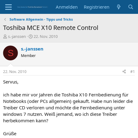
Anmelden
Registrieren
Software Allgemein - Tipps und Tricks
Toshiba MCE X10 Remote Control
E
E
s.-janssen
22. Nov. 2010
r
r
s
s
s.-janssen
S
t
t
Member
e
e
l
l
l
l
22. Nov. 2010
#1
e
t
r
a
Servus,
m
ich habe mir vor Jahren die Toshiba X10 Fernbedienung für
Notebooks (oder PCs allgemein) gekauft. Habe nun leider die
Treiber CD verloren und möchte die Fernbedienung unter
windows 7 nutzen. Weiß jemand, wo ich diese Treiber
herbekommen kann?
Grüße