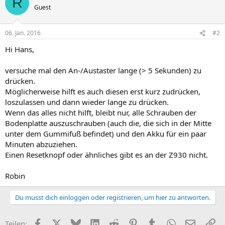
R
Guest
06. Jan. 2016
#2
Hi Hans,
versuche mal den An-/Austaster lange (> 5 Sekunden) zu
drücken.
Möglicherweise hilft es auch diesen erst kurz zudrücken,
loszulassen und dann wieder lange zu drücken.
Wenn das alles nicht hilft, bleibt nur, alle Schrauben der
Bodenplatte auszuschrauben (auch die, die sich in der Mitte
unter dem Gummifuß befindet) und den Akku für ein paar
Minuten abzuziehen.
Einen Resetknopf oder ähnliches gibt es an der Z930 nicht.
Robin
Du musst dich einloggen oder registrieren, um hier zu antworten.
Facebook
X
Bluesky
LinkedIn
Reddit
Pinterest
Tumblr
WhatsApp
E-Mail
Li
Teilen: