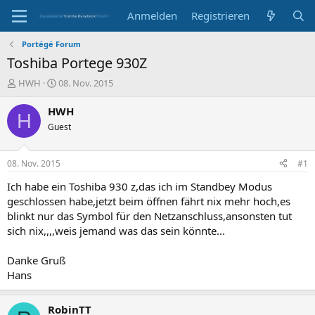
Anmelden
Registrieren
Portégé Forum
Toshiba Portege 930Z
E
E
HWH
08. Nov. 2015
r
r
s
s
HWH
H
t
t
Guest
e
e
l
l
l
l
08. Nov. 2015
#1
e
t
r
a
Ich habe ein Toshiba 930 z,das ich im Standbey Modus
m
geschlossen habe,jetzt beim öffnen fährt nix mehr hoch,es
blinkt nur das Symbol für den Netzanschluss,ansonsten tut
sich nix,,,,weis jemand was das sein könnte...
Danke Gruß
Hans
RobinTT