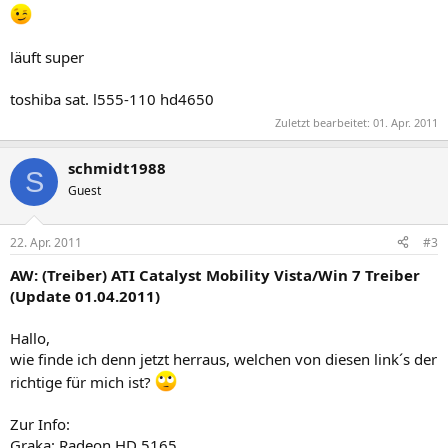
läuft super
toshiba sat. l555-110 hd4650
Zuletzt bearbeitet:
01. Apr. 2011
schmidt1988
S
Guest
22. Apr. 2011
#3
AW: (Treiber) ATI Catalyst Mobility Vista/Win 7 Treiber
(Update 01.04.2011)
Hallo,
wie finde ich denn jetzt herraus, welchen von diesen link´s der
richtige für mich ist?
Zur Info:
Graka: Radeon HD 5165