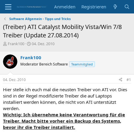
Anmelden
Registrieren
Software Allgemein - Tipps und Tricks
(Treiber) ATI Catalyst Mobility Vista/Win 7/8
Treiber (Update 27.08.2014)
E
E
Frank100
04. Dez. 2010
r
r
s
s
Frank100
t
t
Moderator Bereich Software
Teammitglied
e
e
l
l
l
l
04. Dez. 2010
#1
e
t
r
a
Hier stelle ich euch mal die neusten Treiber von ATI vor. Dies
m
sind in der Regel modifizierte Treiber die auf Laptops
installiert werden können, die nicht von ATI unterstützt
werden.
Wichtig: Ich übernehme keine Verantwortung für die
Treiber. Macht bitte vorher ein Backup des Systems,
bevor ihr die Treiber installiert.