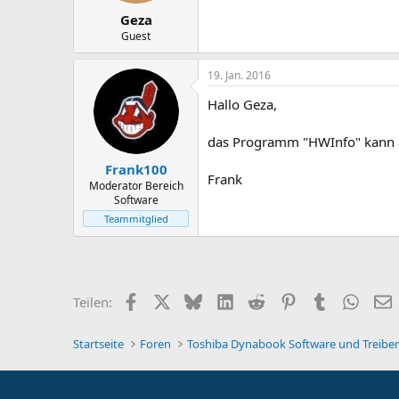
Geza
Guest
19. Jan. 2016
Hallo Geza,
das Programm "HWInfo" kann 
Frank100
Frank
Moderator Bereich
Software
Teammitglied
Facebook
X
Bluesky
LinkedIn
Reddit
Pinterest
Tumblr
Whats
E
Teilen:
Startseite
Foren
Toshiba Dynabook Software und Treibe