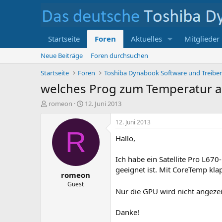
Startseite
Foren
Aktuelles
Mitglieder
Neue Beiträge
Foren durchsuchen
Startseite
Foren
Toshiba Dynabook Software und Treibe
welches Prog zum Temperatur a
E
E
romeon
12. Juni 2013
r
r
s
s
12. Juni 2013
t
t
R
Hallo,
e
e
l
l
l
l
Ich habe ein Satellite Pro L6
e
t
geeignet ist. Mit CoreTemp kl
romeon
r
a
m
Guest
Nur die GPU wird nicht angezei
Danke!