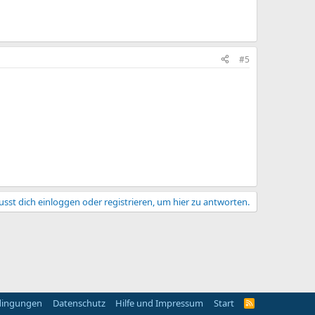
#5
sst dich einloggen oder registrieren, um hier zu antworten.
dingungen
Datenschutz
Hilfe und Impressum
Start
R
S