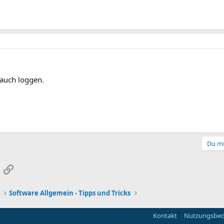
auch loggen.
Du mu
App
-Mail
Link
r
Software Allgemein - Tipps und Tricks
Kontakt
Nutzungsbe