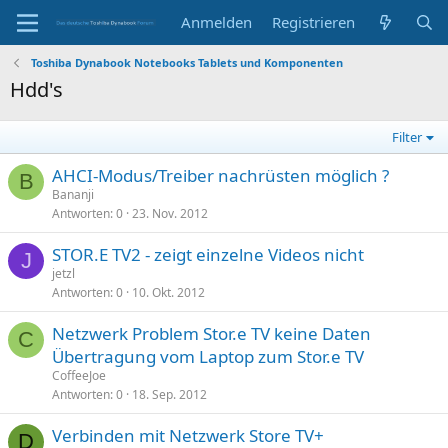
Anmelden
Registrieren
Toshiba Dynabook Notebooks Tablets und Komponenten
Hdd's
Filter
AHCI-Modus/Treiber nachrüsten möglich ?
B
Bananji
Antworten
0
23. Nov. 2012
STOR.E TV2 - zeigt einzelne Videos nicht
J
jetzl
Antworten
0
10. Okt. 2012
Netzwerk Problem Stor.e TV keine Daten
C
Übertragung vom Laptop zum Stor.e TV
CoffeeJoe
Antworten
0
18. Sep. 2012
Verbinden mit Netzwerk Store TV+
D