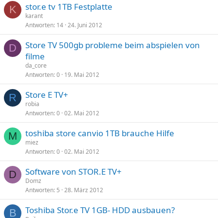
stor.e tv 1TB Festplatte
K
karant
Antworten
14
24. Juni 2012
Store TV 500gb probleme beim abspielen von
D
filme
da_core
Antworten
0
19. Mai 2012
Store E TV+
R
robia
Antworten
0
02. Mai 2012
toshiba store canvio 1TB brauche Hilfe
M
miez
Antworten
0
02. Mai 2012
Software von STOR.E TV+
D
Domz
Antworten
5
28. März 2012
Toshiba Stor.e TV 1GB- HDD ausbauen?
B