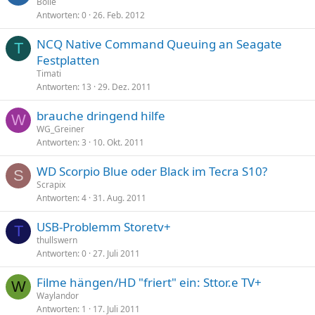
Boile
Antworten
0
26. Feb. 2012
NCQ Native Command Queuing an Seagate
T
Festplatten
Timati
Antworten
13
29. Dez. 2011
brauche dringend hilfe
W
WG_Greiner
Antworten
3
10. Okt. 2011
WD Scorpio Blue oder Black im Tecra S10?
S
Scrapix
Antworten
4
31. Aug. 2011
USB-Problemm Storetv+
T
thullswern
Antworten
0
27. Juli 2011
Filme hängen/HD "friert" ein: Sttor.e TV+
W
Waylandor
Antworten
1
17. Juli 2011