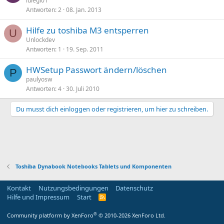
luiegi01
Antworten
2
08. Jan. 2013
Hilfe zu toshiba M3 entsperren
U
Unlockdev
Antworten
1
19. Sep. 2011
HWSetup Passwort ändern/löschen
P
paulyosw
Antworten
4
30. Juli 2010
Du musst dich einloggen oder registrieren, um hier zu schreiben.
Toshiba Dynabook Notebooks Tablets und Komponenten
Kontakt
Nutzungsbedingungen
Datenschutz
Hilfe und Impressum
Start
R
S
S
®
Community platform by XenForo
© 2010-2026 XenForo Ltd.