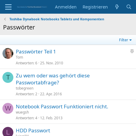
Anmelden
Registrieren
Toshiba Dynabook Notebooks Tablets und Komponenten
Passwörter
Filter
Passwörter Teil 1
n
Tom
Antworten
6
25. Nov. 2010
g
e
Zu wem oder was gehört diese
p
T
Passwortabfrage?
i
tobegreen
n
Antworten
2
22. Apr. 2016
n
t
Notebook Passwort Funktioniert nicht.
W
wuegsh
Antworten
4
12. Feb. 2013
HDD Passwort
L