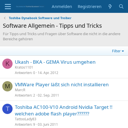
Anmelden
Registrieren
Toshiba Dynabook Software und Treiber
Software Allgemein - Tipps und Tricks
Für Tipps und Tricks und Fragen über Software die nicht in die andere
Bereiche gehören
Filter
Ukash - BKA - GEMA Virus umgehen
K
Kratos1101
Antworten
0
14. Apr. 2012
VMWare Player läßt sich nicht installieren
M
MarcR
Antworten
2
02. Sep. 2011
Toshiba AC100-V10 Android Nvidia Target !!
T
welchen adobe flash player??????
TattooLady83
Antworten
9
03. Juni 2011