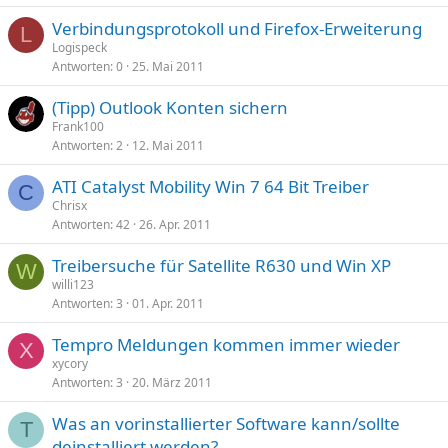
Verbindungsprotokoll und Firefox-Erweiterung
L
Logispeck
Antworten
0
25. Mai 2011
(Tipp) Outlook Konten sichern
Frank100
Antworten
2
12. Mai 2011
ATI Catalyst Mobility Win 7 64 Bit Treiber
C
Chrisx
Antworten
42
26. Apr. 2011
Treibersuche für Satellite R630 und Win XP
W
willi123
Antworten
3
01. Apr. 2011
Tempro Meldungen kommen immer wieder
X
xycory
Antworten
3
20. März 2011
Was an vorinstallierter Software kann/sollte
T
deinstalliert werden?