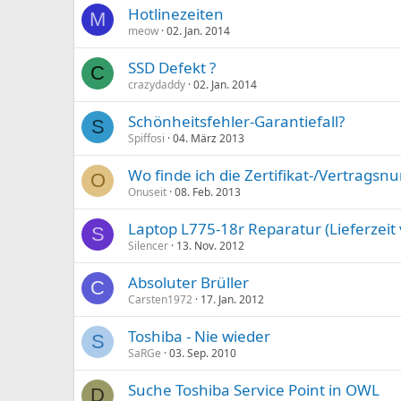
Hotlinezeiten
M
meow
02. Jan. 2014
SSD Defekt ?
C
crazydaddy
02. Jan. 2014
Schönheitsfehler-Garantiefall?
S
Spiffosi
04. März 2013
Wo finde ich die Zertifikat-/Vertrags
O
Onuseit
08. Feb. 2013
Laptop L775-18r Reparatur (Lieferzeit v
S
Silencer
13. Nov. 2012
Absoluter Brüller
C
Carsten1972
17. Jan. 2012
Toshiba - Nie wieder
S
SaRGe
03. Sep. 2010
Suche Toshiba Service Point in OWL
D