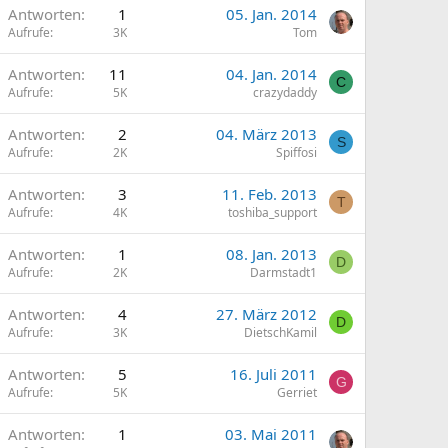
Antworten
1
05. Jan. 2014
Aufrufe
3K
Tom
Antworten
11
04. Jan. 2014
C
Aufrufe
5K
crazydaddy
Antworten
2
04. März 2013
S
Aufrufe
2K
Spiffosi
Antworten
3
11. Feb. 2013
T
Aufrufe
4K
toshiba_support
Antworten
1
08. Jan. 2013
D
Aufrufe
2K
Darmstadt1
Antworten
4
27. März 2012
D
Aufrufe
3K
DietschKamil
Antworten
5
16. Juli 2011
G
Aufrufe
5K
Gerriet
Antworten
1
03. Mai 2011