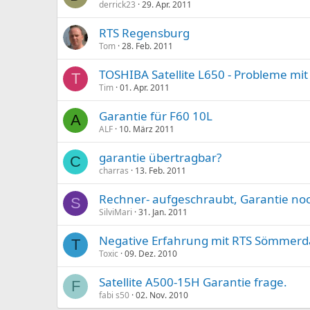
derrick23
29. Apr. 2011
RTS Regensburg
Tom
28. Feb. 2011
TOSHIBA Satellite L650 - Probleme mit
T
Tim
01. Apr. 2011
Garantie für F60 10L
A
ALF
10. März 2011
garantie übertragbar?
C
charras
13. Feb. 2011
Rechner- aufgeschraubt, Garantie noc
S
SilviMari
31. Jan. 2011
Negative Erfahrung mit RTS Sömmerd
T
Toxic
09. Dez. 2010
Satellite A500-15H Garantie frage.
F
fabi s50
02. Nov. 2010