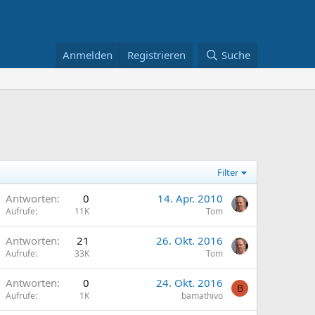
Anmelden
Registrieren
Suche
Filter
A
Antworten
0
14. Apr. 2010
Aufrufe
11K
Tom
Antworten
21
26. Okt. 2016
Aufrufe
33K
Tom
Antworten
0
24. Okt. 2016
B
Aufrufe
1K
bamathivo