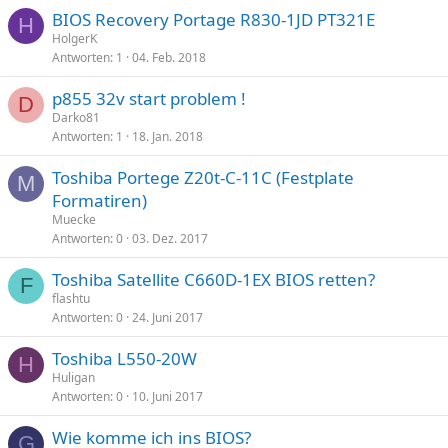
BIOS Recovery Portage R830-1JD PT321E
H
HolgerK
Antworten
1
04. Feb. 2018
p855 32v start problem !
D
Darko81
Antworten
1
18. Jan. 2018
Toshiba Portege Z20t-C-11C (Festplate
M
Formatiren)
Muecke
Antworten
0
03. Dez. 2017
Toshiba Satellite C660D-1EX BIOS retten?
F
flashtu
Antworten
0
24. Juni 2017
Toshiba L550-20W
H
Huligan
Antworten
0
10. Juni 2017
Wie komme ich ins BIOS?
G