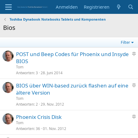
Anmelden
Registrieren
Toshiba Dynabook Notebooks Tablets und Komponenten
Bios
Filter
POST und Beep Codes für Phoenix und Insyde
n
BIOS
g
Tom
e
Antworten
3
28. Juni 2014
p
BIOS über WIN-based zurück flashen auf eine
i
n
ältere Version
n
g
n
Tom
e
Antworten
2
29. Nov. 2012
t
p
Phoenix Crisis Disk
i
n
Tom
n
Antworten
36
01. Nov. 2012
g
n
e
t