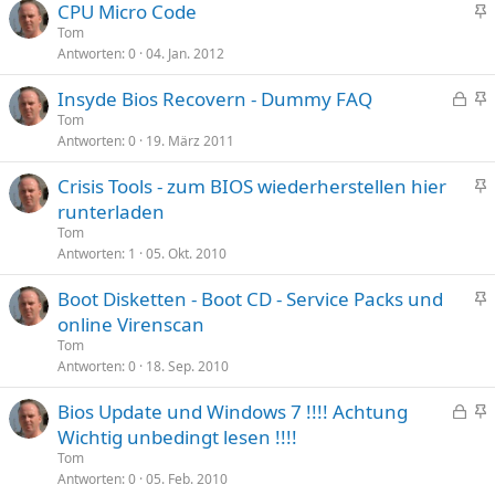
CPU Micro Code
p
n
Tom
i
Antworten
0
04. Jan. 2012
g
n
e
n
G
Insyde Bios Recovern - Dummy FAQ
p
t
e
n
Tom
i
Antworten
0
19. März 2011
s
g
n
p
e
n
Crisis Tools - zum BIOS wiederherstellen hier
e
p
t
n
runterladen
r
i
g
Tom
r
n
e
Antworten
1
05. Okt. 2010
t
n
p
t
Boot Disketten - Boot CD - Service Packs und
i
n
online Virenscan
n
g
n
Tom
e
Antworten
0
18. Sep. 2010
t
p
G
Bios Update und Windows 7 !!!! Achtung
i
e
n
Wichtig unbedingt lesen !!!!
n
s
g
n
Tom
p
e
Antworten
0
05. Feb. 2010
t