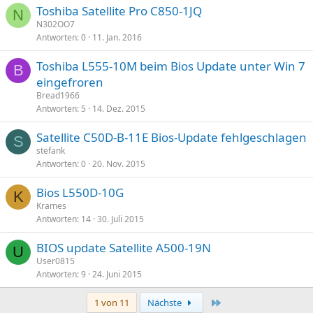
Toshiba Satellite Pro C850-1JQ
N
N302OO7
Antworten
0
11. Jan. 2016
Toshiba L555-10M beim Bios Update unter Win 7
B
eingefroren
Bread1966
Antworten
5
14. Dez. 2015
Satellite C50D-B-11E Bios-Update fehlgeschlagen
S
stefank
Antworten
0
20. Nov. 2015
Bios L550D-10G
K
Krames
Antworten
14
30. Juli 2015
BIOS update Satellite A500-19N
U
User0815
Antworten
9
24. Juni 2015
Letzte
1 von 11
Nächste