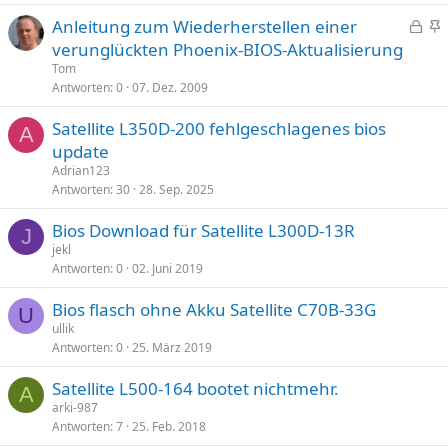
e
p
G
Anleitung zum Wiederherstellen einer
r
i
e
n
verunglückten Phoenix-BIOS-Aktualisierung
r
n
s
g
t
n
Tom
p
e
Antworten
0
07. Dez. 2009
t
e
p
Satellite L350D-200 fehlgeschlagenes bios
r
i
A
update
r
n
t
n
Adrian123
Antworten
30
28. Sep. 2025
t
Bios Download für Satellite L300D-13R
J
jekl
Antworten
0
02. Juni 2019
Bios flasch ohne Akku Satellite C70B-33G
U
ullik
Antworten
0
25. März 2019
Satellite L500-164 bootet nichtmehr.
A
arki-987
Antworten
7
25. Feb. 2018